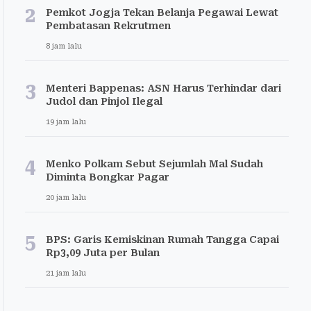
2
Pemkot Jogja Tekan Belanja Pegawai Lewat
Pembatasan Rekrutmen
8 jam lalu
3
Menteri Bappenas: ASN Harus Terhindar dari
Judol dan Pinjol Ilegal
19 jam lalu
4
Menko Polkam Sebut Sejumlah Mal Sudah
Diminta Bongkar Pagar
20 jam lalu
5
BPS: Garis Kemiskinan Rumah Tangga Capai
Rp3,09 Juta per Bulan
21 jam lalu