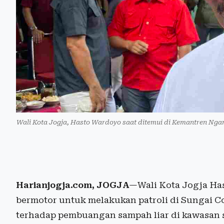
Wali Kota Jogja, Hasto Wardoyo saat ditemui di Kemantren Ngam
Harianjogja.com, JOGJA
—Wali Kota Jogja Ha
bermotor untuk melakukan patroli di Sungai
terhadap pembuangan sampah liar di kawasan 