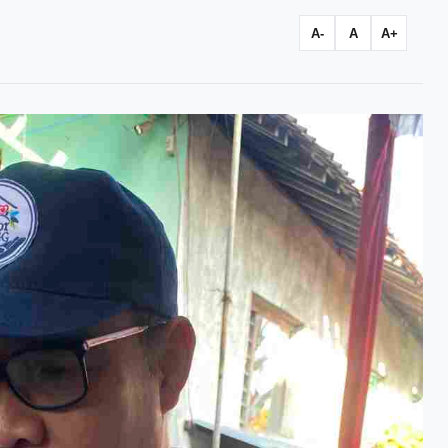
A-
A
A+