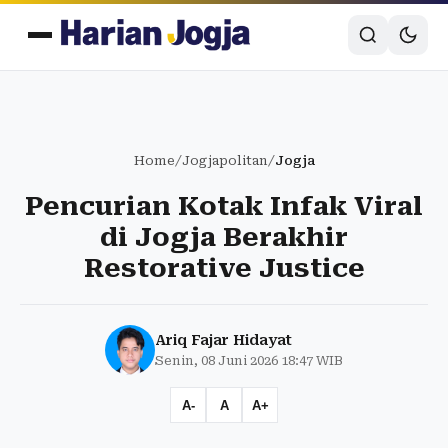
Home
/
Jogjapolitan
/
Jogja
Pencurian Kotak Infak Viral
di Jogja Berakhir
Restorative Justice
Ariq Fajar Hidayat
Senin, 08 Juni 2026 18:47 WIB
A-
A
A+