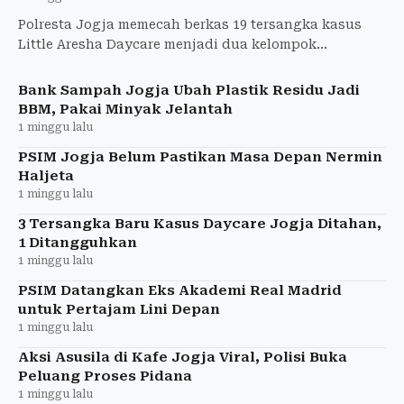
Polresta Jogja memecah berkas 19 tersangka kasus
Little Aresha Daycare menjadi dua kelompok
berdasarkan dugaan peran. Jumlah korban kini
mencapai 157 anak.
Bank Sampah Jogja Ubah Plastik Residu Jadi
BBM, Pakai Minyak Jelantah
1 minggu lalu
PSIM Jogja Belum Pastikan Masa Depan Nermin
Haljeta
1 minggu lalu
3 Tersangka Baru Kasus Daycare Jogja Ditahan,
1 Ditangguhkan
1 minggu lalu
PSIM Datangkan Eks Akademi Real Madrid
untuk Pertajam Lini Depan
1 minggu lalu
Aksi Asusila di Kafe Jogja Viral, Polisi Buka
Peluang Proses Pidana
1 minggu lalu