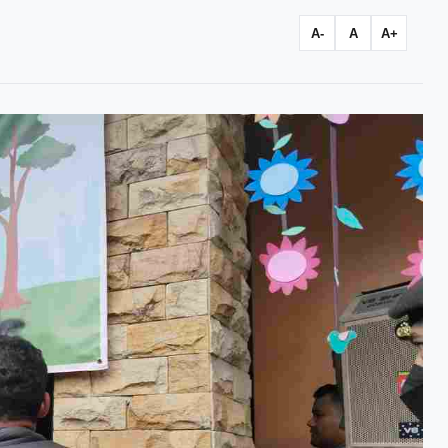
A-
A
A+