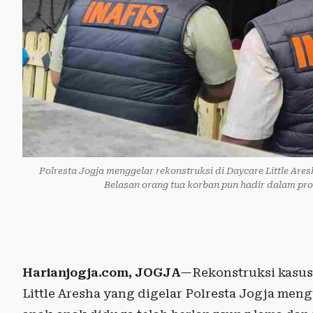
Polresta Jogja menggelar rekonstruksi di Daycare Little Ar
Belasan orang tua korban pun hadir dalam pros
Harianjogja.com, JOGJA
—Rekonstruksi kasus
Little Aresha yang digelar Polresta Jogja men