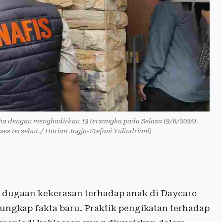
esha dengan menghadirkan 13 tersangka pada Selasa (9/6/2026).
es tersebut./ Harian Jogja-Stefani Yulindriani)
 dugaan kekerasan terhadap anak di Daycare
gungkap fakta baru. Praktik pengikatan terhadap