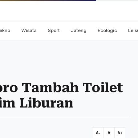
ekno
Wisata
Sport
Jateng
Ecologic
Leis
oro Tambah Toilet
im Liburan
A-
A
A+