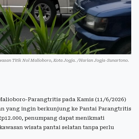
asan Titik Nol Malioboro, Kota Jogja. /Harian Jogja-Sunartono.
lioboro-Parangtritis pada Kamis (11/6/2026)
n yang ingin berkunjung ke Pantai Parangtritis
 Rp12.000, penumpang dapat menikmati
kawasan wisata pantai selatan tanpa perlu