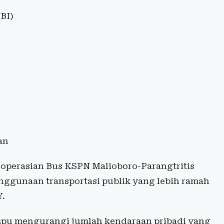
(BI)
an
operasian Bus KSPN Malioboro-Parangtritis
nggunaan transportasi publik yang lebih ramah
Y.
u mengurangi jumlah kendaraan pribadi yang