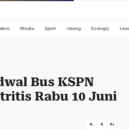
ekno
Wisata
Sport
Jateng
Ecologic
Leis
adwal Bus KSPN
ritis Rabu 10 Juni
A-
A
A+