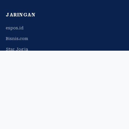
JARINGAN
espos.id
Bisnis.com
Star Jogja
© 2026 Harian Jogja. Hak cipta dilindungi.