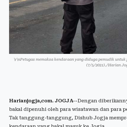
\r\nPetugas memaksa kendaraan yang diduga pemudik untuk p
(7/5/2021)./Harian J
Harianjogja,com. JOGJA--
Dengan diberikanny
bakal dipenuhi oleh para wisatawan dan para 
Tak tanggung-tanggung, Dishub Jogja mempredi
kendaraan yang bakal masuk ke Jogja.