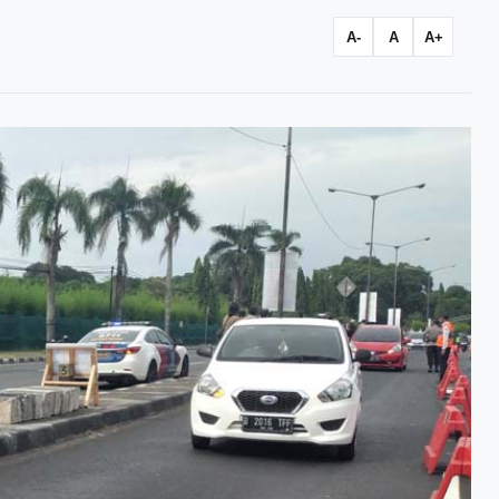
A-
A
A+