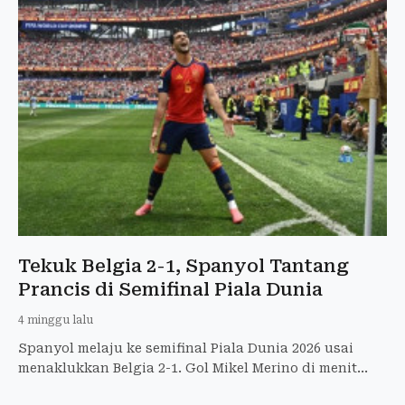
Tekuk Belgia 2-1, Spanyol Tantang
Prancis di Semifinal Piala Dunia
4 minggu lalu
Spanyol melaju ke semifinal Piala Dunia 2026 usai
menaklukkan Belgia 2-1. Gol Mikel Merino di menit
akhir jadi penentu kemenangan dramatis.