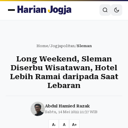
Home
/
Jogjapolitan
/
Sleman
Long Weekend, Sleman
Diserbu Wisatawan, Hotel
Lebih Ramai daripada Saat
Lebaran
Abdul Hamied Razak
Sabtu, 14 Mei 2022 21:37 WIB
A-
A
A+