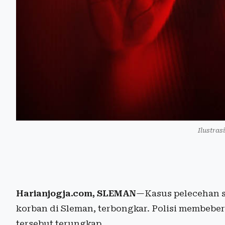
Ilustras
Harianjogja.com, SLEMAN
—Kasus pelecehan s
korban di Sleman, terbongkar. Polisi membebe
tersebut terungkap.