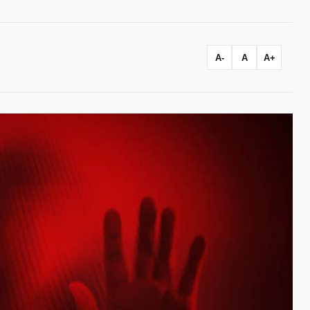
A-
A
A+