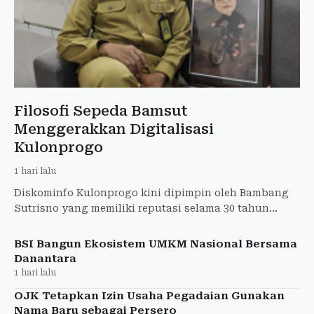
Filosofi Sepeda Bamsut
Menggerakkan Digitalisasi
Kulonprogo
1 hari lalu
Diskominfo Kulonprogo kini dipimpin oleh Bambang
Sutrisno yang memiliki reputasi selama 30 tahun
sebagai Pegawai Negeri Sipil (PNS). Bamsut sapaan
akrabnya memi
BSI Bangun Ekosistem UMKM Nasional Bersama
Danantara
1 hari lalu
OJK Tetapkan Izin Usaha Pegadaian Gunakan
Nama Baru sebagai Persero