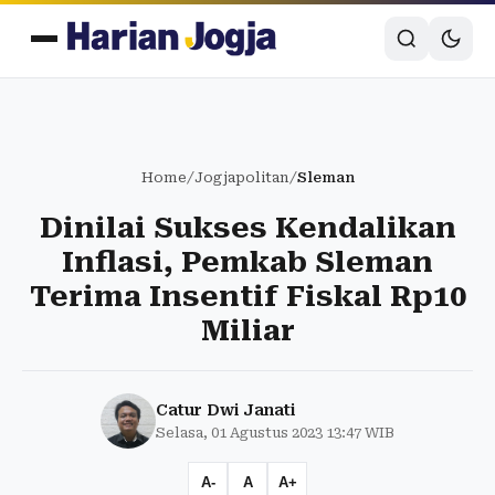
Home
/
Jogjapolitan
/
Sleman
Dinilai Sukses Kendalikan
Inflasi, Pemkab Sleman
Terima Insentif Fiskal Rp10
Miliar
Catur Dwi Janati
Selasa, 01 Agustus 2023 13:47 WIB
A-
A
A+