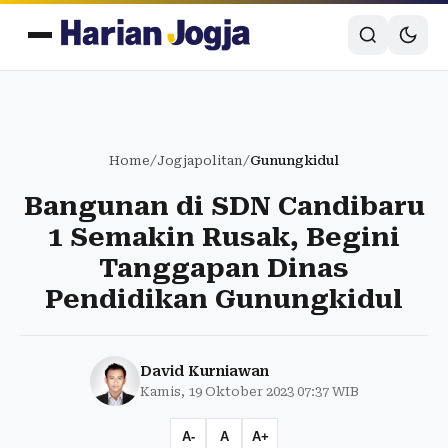
Home
/
Jogjapolitan
/
Gunungkidul
Bangunan di SDN Candibaru
1 Semakin Rusak, Begini
Tanggapan Dinas
Pendidikan Gunungkidul
David Kurniawan
Kamis, 19 Oktober 2023 07:37 WIB
A-
A
A+