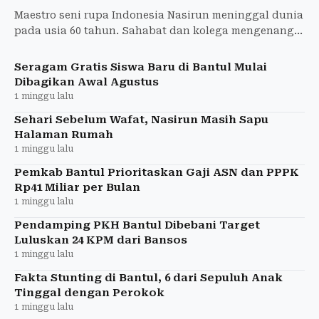
Maestro seni rupa Indonesia Nasirun meninggal dunia
pada usia 60 tahun. Sahabat dan kolega mengenang
hari-hari terakhir, tawa, serta warisan besar yang
ditingga
Seragam Gratis Siswa Baru di Bantul Mulai
Dibagikan Awal Agustus
1 minggu lalu
Sehari Sebelum Wafat, Nasirun Masih Sapu
Halaman Rumah
1 minggu lalu
Pemkab Bantul Prioritaskan Gaji ASN dan PPPK
Rp41 Miliar per Bulan
1 minggu lalu
Pendamping PKH Bantul Dibebani Target
Luluskan 24 KPM dari Bansos
1 minggu lalu
Fakta Stunting di Bantul, 6 dari Sepuluh Anak
Tinggal dengan Perokok
1 minggu lalu