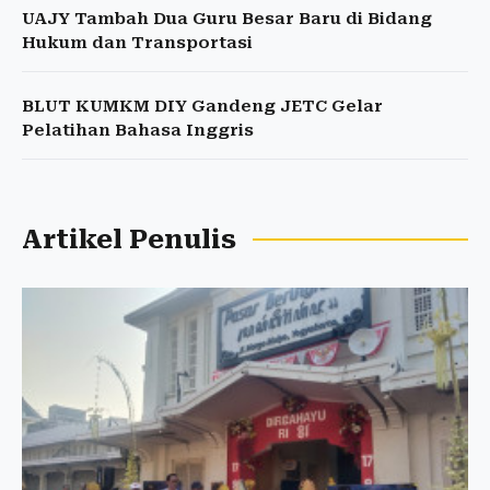
UAJY Tambah Dua Guru Besar Baru di Bidang
Hukum dan Transportasi
BLUT KUMKM DIY Gandeng JETC Gelar
Pelatihan Bahasa Inggris
Artikel Penulis