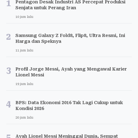
1
Pentagon Desak Industri AS Percepat Produksi
Senjata untuk Perang Iran
10 jam lalu
2
Samsung Galaxy Z Fold8, Flip8, Ultra Resmi, Ini
Harga dan Speknya
11 jam lalu
3
Profil Jorge Messi, Ayah yang Mengawal Karier
Lionel Messi
19 jam lalu
4
BPS: Data Ekonomi 2016 Tak Lagi Cukup untuk
Kondisi 2026
20 jam lalu
5
Ayah Lionel Messi Meninggal Dunia, Sempat