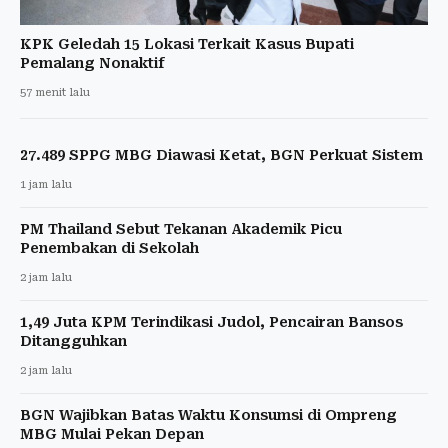
KPK Geledah 15 Lokasi Terkait Kasus Bupati
Pemalang Nonaktif
57 menit lalu
27.489 SPPG MBG Diawasi Ketat, BGN Perkuat Sistem
1 jam lalu
PM Thailand Sebut Tekanan Akademik Picu
Penembakan di Sekolah
2 jam lalu
1,49 Juta KPM Terindikasi Judol, Pencairan Bansos
Ditangguhkan
2 jam lalu
BGN Wajibkan Batas Waktu Konsumsi di Ompreng
MBG Mulai Pekan Depan