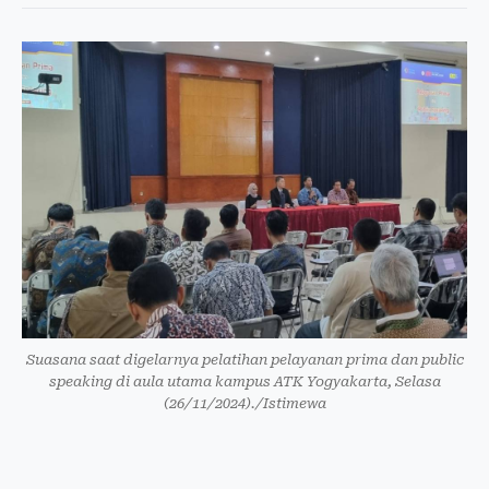
Suasana saat digelarnya pelatihan pelayanan prima dan public
speaking di aula utama kampus ATK Yogyakarta, Selasa
(26/11/2024)./Istimewa