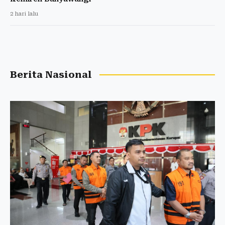
2 hari lalu
Berita Nasional