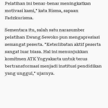
Pelatihan ini benar-benar meningkatkan
motivasi kami," kata Risma, sapaan
Fadzkurisma.
Sementara itu, salah satu narasumber
pelatihan Ewang Sewoko pun mengapresiasi
semangat peserta. "Keterlibatan aktif peserta
sangat luar biasa. Hal ini menunjukkan
komitmen ATK Yogyakarta untuk terus
bertransformasi menjadi institusi pendidikan
yang unggul," ujarnya.