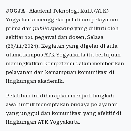
JOGJA—
Akademi Teknologi Kulit (ATK)
Yogyakarta menggelar pelatihan pelayanan
prima dan
public speaking
yang diikuti oleh
sekitar 120 pegawai dan dosen, Selasa
(26/11/2024). Kegiatan yang digelar di aula
utama kampus ATK Yogyakarta itu bertujuan
meningkatkan kompetensi dalam memberikan
pelayanan dan kemampuan komunikasi di
lingkungan akademik.
Pelatihan ini diharapkan menjadi langkah
awal untuk menciptakan budaya pelayanan
yang unggul dan komunikasi yang efektif di
lingkungan ATK Yogyakarta.