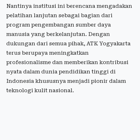
Nantinya institusi ini berencana mengadakan
pelatihan lanjutan sebagai bagian dari
program pengembangan sumber daya
manusia yang berkelanjutan. Dengan
dukungan dari semua pihak, ATK Yogyakarta
terus berupaya meningkatkan
profesionalisme dan memberikan kontribusi
nyata dalam dunia pendidikan tinggi di
Indonesia khususnya menjadi pionir dalam
teknologi kulit nasional.