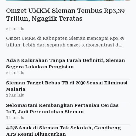
Omzet UMKM Sleman Tembus Rp3,39
Triliun, Ngaglik Teratas
2 hari lalu
Omzet UMKM di Kabupaten Sleman mencapai Rp3,39
triliun. Lebih dari separuh omzet terkonsentrasi di
lima kapanewon, dengan Ngaglik menjadi
penyumbang terbesar.
Ada 5 Kalurahan Tanpa Lurah Definitif, Sleman
Segera Lakukan Pengisian
2 hari lalu
Sleman Target Bebas TB di 2030 Seusai Eliminasi
Malaria
2 hari lalu
Selomartani Kembangkan Pertanian Cerdas
IoT, Jadi Percontohan Sleman
3 hari lalu
4.278 Anak di Sleman Tak Sekolah, Gandheng
ATS Resmi Diluncurkan