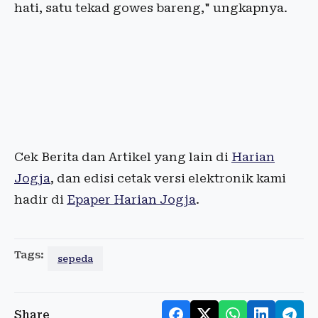
hati, satu tekad gowes bareng," ungkapnya.
Cek Berita dan Artikel yang lain di
Harian
Jogja
, dan edisi cetak versi elektronik kami
hadir di
Epaper Harian Jogja
.
Tags:
sepeda
Share