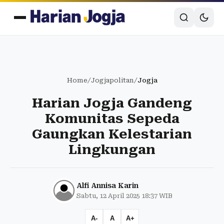
Home
/
Jogjapolitan
/
Jogja
Harian Jogja Gandeng
Komunitas Sepeda
Gaungkan Kelestarian
Lingkungan
Alfi Annisa Karin
Sabtu, 12 April 2025 18:37 WIB
A-
A
A+