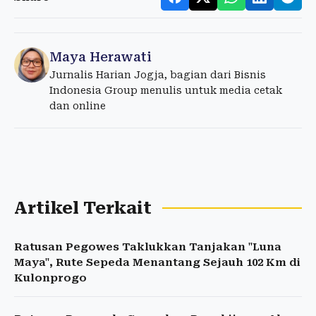
Maya Herawati
Jurnalis Harian Jogja, bagian dari Bisnis
Indonesia Group menulis untuk media cetak
dan online
Artikel Terkait
Ratusan Pegowes Taklukkan Tanjakan "Luna
Maya", Rute Sepeda Menantang Sejauh 102 Km di
Kulonprogo