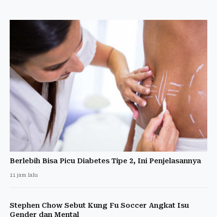
Berlebih Bisa Picu Diabetes Tipe 2, Ini Penjelasannya
11 jam lalu
Stephen Chow Sebut Kung Fu Soccer Angkat Isu
Gender dan Mental