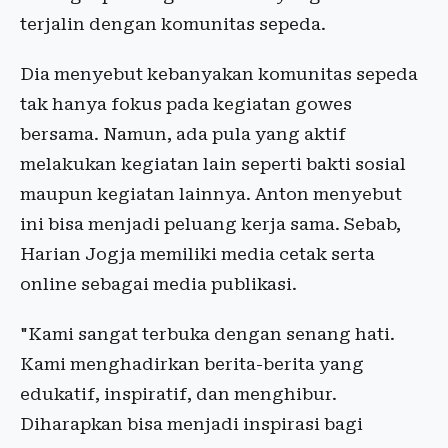
terjalin dengan komunitas sepeda.
Dia menyebut kebanyakan komunitas sepeda
tak hanya fokus pada kegiatan gowes
bersama. Namun, ada pula yang aktif
melakukan kegiatan lain seperti bakti sosial
maupun kegiatan lainnya. Anton menyebut
ini bisa menjadi peluang kerja sama. Sebab,
Harian Jogja memiliki media cetak serta
online sebagai media publikasi.
"Kami sangat terbuka dengan senang hati.
Kami menghadirkan berita-berita yang
edukatif, inspiratif, dan menghibur.
Diharapkan bisa menjadi inspirasi bagi