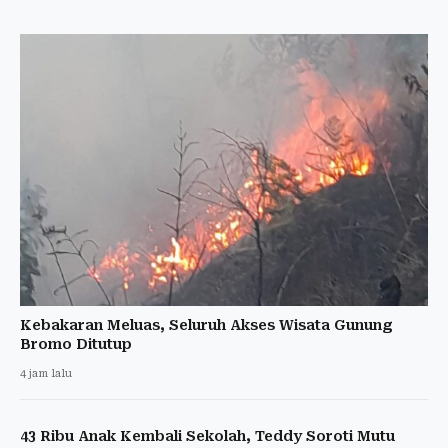
Kebakaran Meluas, Seluruh Akses Wisata Gunung
Bromo Ditutup
4 jam lalu
43 Ribu Anak Kembali Sekolah, Teddy Soroti Mutu