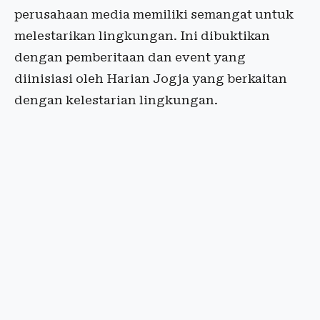
perusahaan media memiliki semangat untuk
melestarikan lingkungan. Ini dibuktikan
dengan pemberitaan dan event yang
diinisiasi oleh Harian Jogja yang berkaitan
dengan kelestarian lingkungan.