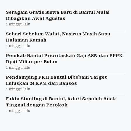
hari-hari terakhir, tawa, serta warisan besar yang
ditingga
Seragam Gratis Siswa Baru di Bantul Mulai
Dibagikan Awal Agustus
1 minggu lalu
Sehari Sebelum Wafat, Nasirun Masih Sapu
Halaman Rumah
1 minggu lalu
Pemkab Bantul Prioritaskan Gaji ASN dan PPPK
Rp41 Miliar per Bulan
1 minggu lalu
Pendamping PKH Bantul Dibebani Target
Luluskan 24 KPM dari Bansos
1 minggu lalu
Fakta Stunting di Bantul, 6 dari Sepuluh Anak
Tinggal dengan Perokok
1 minggu lalu