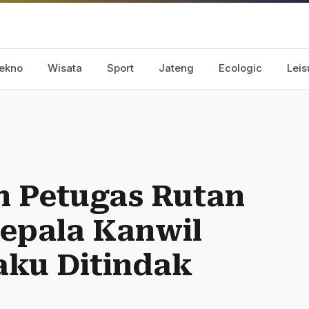
ekno
Wisata
Sport
Jateng
Ecologic
Leis
h Petugas Rutan
Kepala Kanwil
laku Ditindak