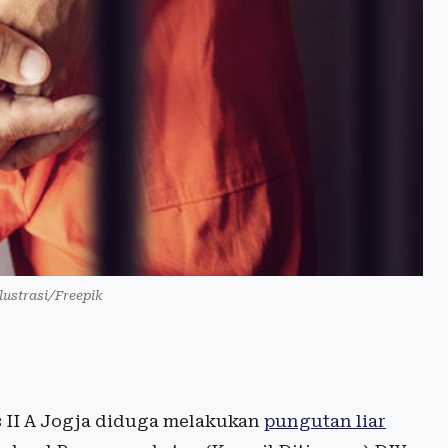
lustrasi/Freepik
 II A Jogja diduga melakukan
pungutan liar