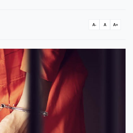
A-
A
A+