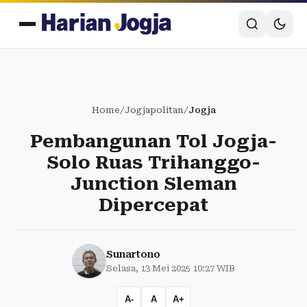
Home
/
Jogjapolitan
/
Jogja
Pembangunan Tol Jogja-
Solo Ruas Trihanggo-
Junction Sleman
Dipercepat
Sunartono
Selasa, 13 Mei 2025 10:27 WIB
A-
A
A+