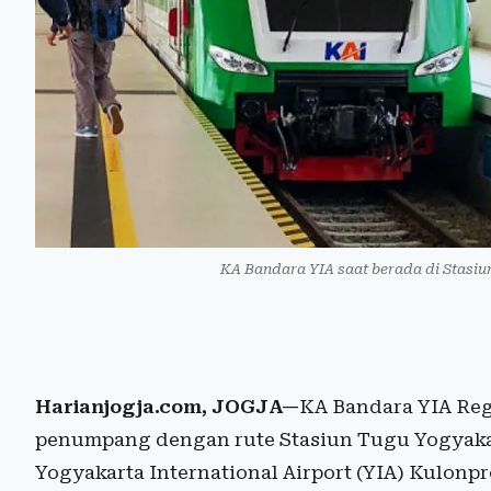
KA Bandara YIA saat berada di Stasi
Harianjogja.com, JOGJA—
KA Bandara YIA Reg
penumpang dengan rute Stasiun Tugu Yogyakar
Yogyakarta International Airport (YIA) Kulonpr