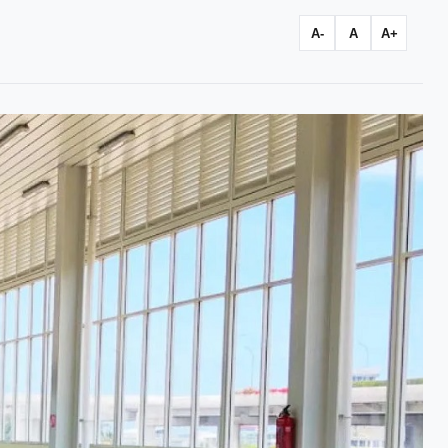
A-
A
A+