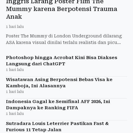
Inggris Larang Poster Film The
Mummy karena Berpotensi Trauma
Anak
1 hari lalu
Poster The Mummy di London Underground dilarang
ASA karena visual dinilai terlalu realistis dan picu
ketakutan anak-anak. Warner Bros. diperintahkan
tarik iklan
Photoshop hingga Acrobat Kini Bisa Diakses
Langsung dari ChatGPT
1 hari lalu
Wisatawan Asing Berpotensi Bebas Visa ke
Kamboja, Ini Alasannya
1 hari lalu
Indonesia Gagal ke Semifinal AFF 2026, Ini
Dampaknya ke Ranking FIFA
1 hari lalu
Sutradara Louis Leterrier Pastikan Fast &
Furious 11 Tetap Jalan