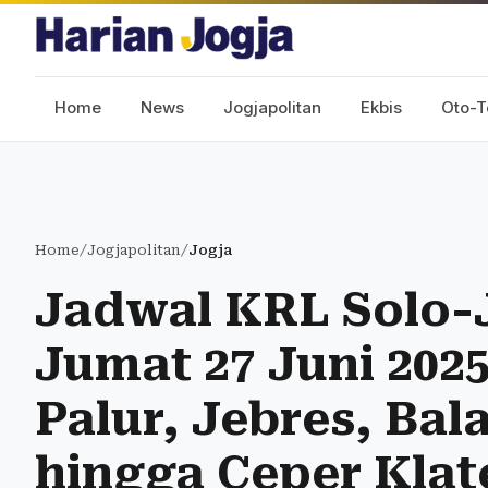
Home
News
Jogjapolitan
Ekbis
Oto-T
Home
/
Jogjapolitan
/
Jogja
Jadwal KRL Solo-J
Jumat 27 Juni 2025
Palur, Jebres, Ba
hingga Ceper Klat