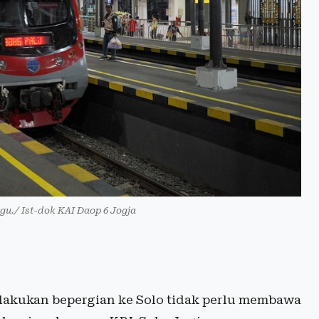
ugu./ Ist-dok KAI Daop 6 Jogja
lakukan bepergian ke Solo tidak perlu membawa