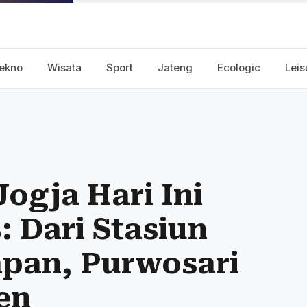
ekno
Wisata
Sport
Jateng
Ecologic
Leis
ogja Hari Ini
: Dari Stasiun
lapan, Purwosari
en