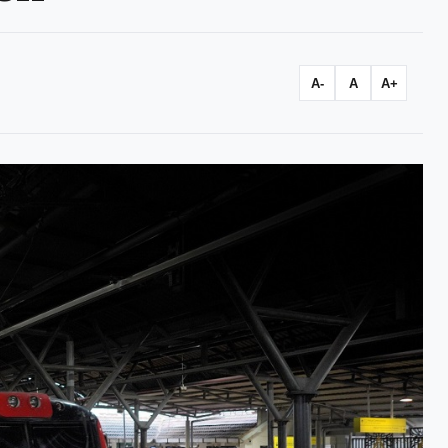
A-
A
A+