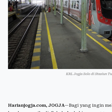
KRL Jogja Solo di Stasiun T
Harianjogja.com, JOGJA
—Bagi yang ingin me