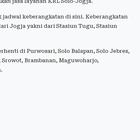
kan jasa layanan KRL Solo-Jogja.
 jadwal keberangkatan di sini. Keberangkatan
dari Jogja yakni dari Stasiun Tugu, Stasiun
henti di Purwosari, Solo Balapan, Solo Jebres,
n, Srowot, Brambanan, Maguwoharjo,
.