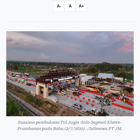
A-
A
A+
Suasana pembukaan Tol Jogja-Solo Segmen Klaten-
Prambanan pada Rabu (2/7/2025). /Istimewa PT JM.