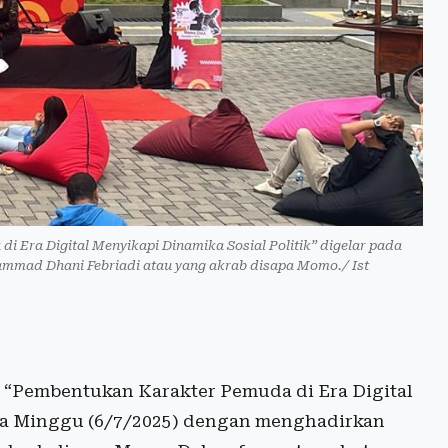
 Era Digital Menyikapi Dinamika Sosial Politik” digelar pada
mad Dhani Febriadi atau yang akrab disapa Momo./ Ist
 “Pembentukan Karakter Pemuda di Era Digital
ada Minggu (6/7/2025) dengan menghadirkan