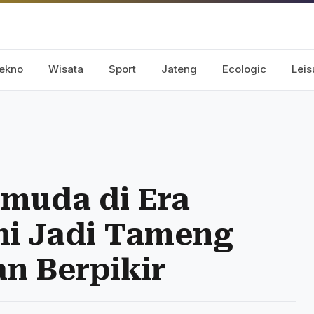
ekno
Wisata
Sport
Jateng
Ecologic
Leis
emuda di Era
ni Jadi Tameng
n Berpikir