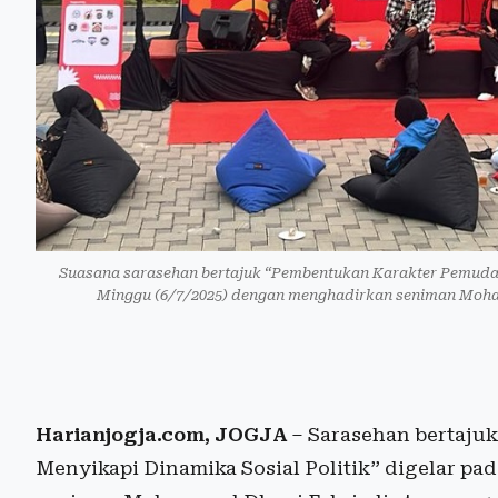
Suasana sarasehan bertajuk “Pembentukan Karakter Pemuda di
Minggu (6/7/2025) dengan menghadirkan seniman Moham
Harianjogja.com, JOGJA
– Sarasehan bertajuk
Menyikapi Dinamika Sosial Politik” digelar p