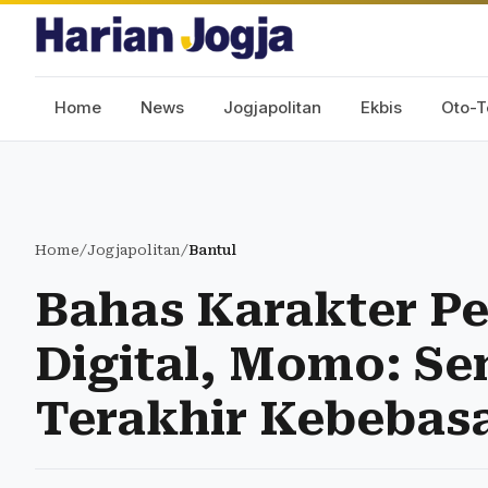
Home
News
Jogjapolitan
Ekbis
Oto-T
Home
/
Jogjapolitan
/
Bantul
Bahas Karakter P
Digital, Momo: Se
Terakhir Kebebasa