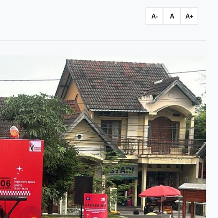
A-
A
A+