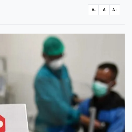
A-
A
A+