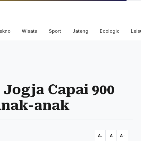
ekno
Wisata
Sport
Jateng
Ecologic
Leis
 Jogja Capai 900
 Anak-anak
A-
A
A+