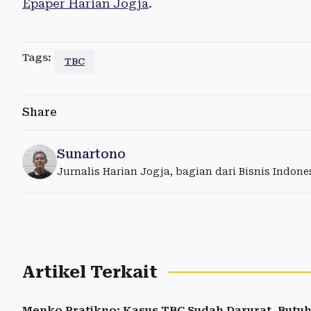
Epaper Harian Jogja
.
Tags:
TBC
Share
Sunartono
Jurnalis Harian Jogja, bagian dari Bisnis Indon
Artikel Terkait
Menko Pratikno: Kasus TBC Sudah Darurat, Butu