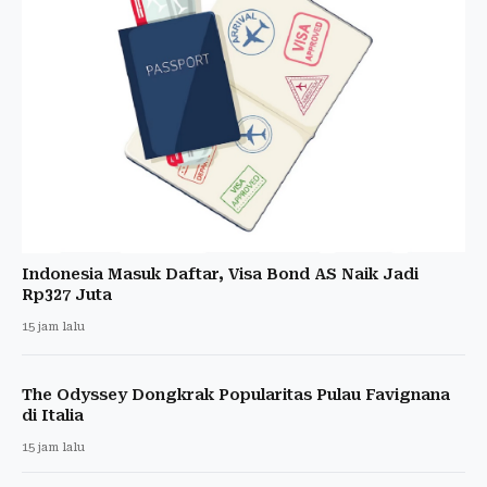
Indonesia Masuk Daftar, Visa Bond AS Naik Jadi
Rp327 Juta
15 jam lalu
The Odyssey Dongkrak Popularitas Pulau Favignana
di Italia
15 jam lalu