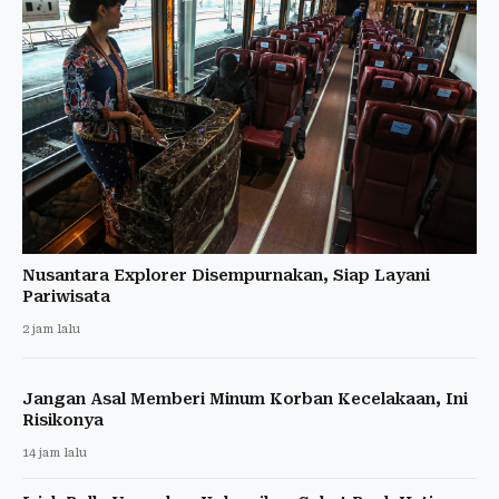
Nusantara Explorer Disempurnakan, Siap Layani
Pariwisata
2 jam lalu
Jangan Asal Memberi Minum Korban Kecelakaan, Ini
Risikonya
14 jam lalu