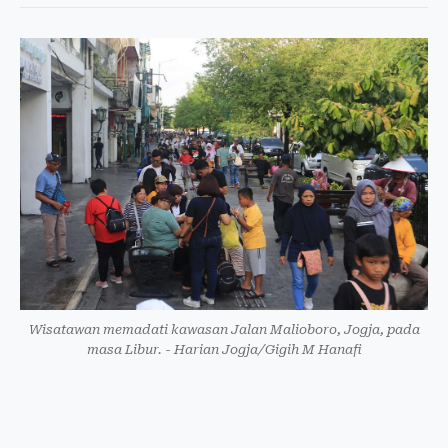
Wisatawan memadati kawasan Jalan Malioboro, Jogja, pada
masa Libur. - Harian Jogja/Gigih M Hanafi