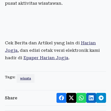
pusat aktivitas wisatawan.
Cek Berita dan Artikel yang lain di
Harian
Jogja
, dan edisi cetak versi elektronik kami
hadir di
Epaper Harian Jogja
.
Tags:
wisata
Share