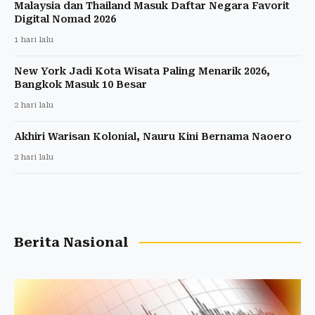
Malaysia dan Thailand Masuk Daftar Negara Favorit
Digital Nomad 2026
1 hari lalu
New York Jadi Kota Wisata Paling Menarik 2026,
Bangkok Masuk 10 Besar
2 hari lalu
Akhiri Warisan Kolonial, Nauru Kini Bernama Naoero
2 hari lalu
Berita Nasional