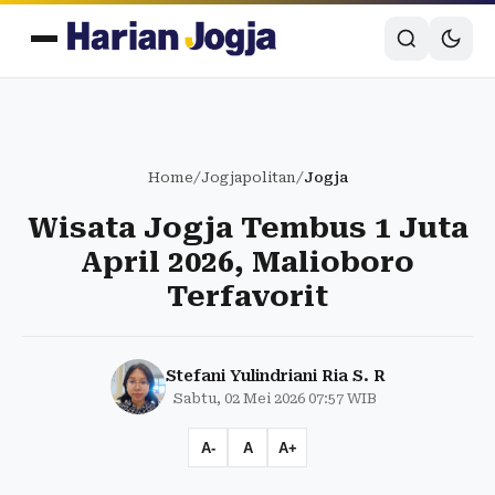
Home
/
Jogjapolitan
/
Jogja
Wisata Jogja Tembus 1 Juta
April 2026, Malioboro
Terfavorit
Stefani Yulindriani Ria S. R
Sabtu, 02 Mei 2026 07:57 WIB
A-
A
A+