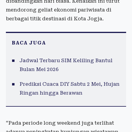
dibandingkan hari biasa. Kenaikan ini turut
mendorong geliat ekonomi pariwisata di
berbagai titik destinasi di Kota Jogja.
BACA JUGA
Jadwal Terbaru SIM Keliling Bantul
Bulan Mei 2026
Prediksi Cuaca DIY Sabtu 2 Mei, Hujan
Ringan hingga Berawan
“Pada periode long weekend juga terlihat
adanya peningkatan kunjungan wisatawan,