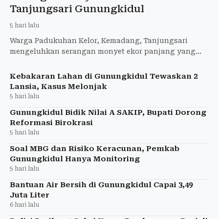
Tanjungsari Gunungkidul
5 hari lalu
Warga Padukuhan Kelor, Kemadang, Tanjungsari
mengeluhkan serangan monyet ekor panjang yang
merusak area pertanian yang dimiliki karena bisa
gagal panen.
Kebakaran Lahan di Gunungkidul Tewaskan 2
Lansia, Kasus Melonjak
5 hari lalu
Gunungkidul Bidik Nilai A SAKIP, Bupati Dorong
Reformasi Birokrasi
5 hari lalu
Soal MBG dan Risiko Keracunan, Pemkab
Gunungkidul Hanya Monitoring
5 hari lalu
Bantuan Air Bersih di Gunungkidul Capai 3,49
Juta Liter
6 hari lalu