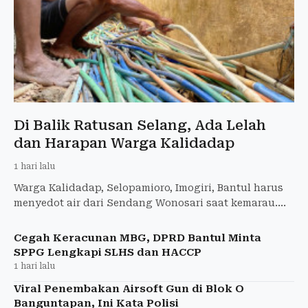
Di Balik Ratusan Selang, Ada Lelah
dan Harapan Warga Kalidadap
1 hari lalu
Warga Kalidadap, Selopamioro, Imogiri, Bantul harus
menyedot air dari Sendang Wonosari saat kemarau.
Sumur mengering dan jaringan air bersih belum
menjangkau.
Cegah Keracunan MBG, DPRD Bantul Minta
SPPG Lengkapi SLHS dan HACCP
1 hari lalu
Viral Penembakan Airsoft Gun di Blok O
Banguntapan, Ini Kata Polisi