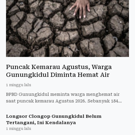
Puncak Kemarau Agustus, Warga
Gunungkidul Diminta Hemat Air
1 minggu lalu
BPBD Gunungkidul meminta warga menghemat air
saat puncak kemarau Agustus 2026. Sebanyak 184
tangki air bersih telah disalurkan ke wilayah
terdampak kekeringan.
Longsor Clongop Gunungkidul Belum
Tertangani, Ini Kendalanya
1 minggu lalu