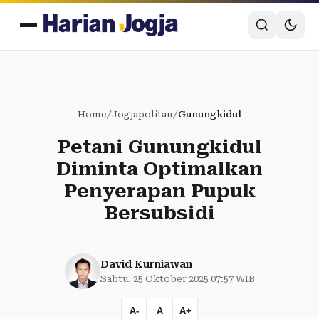
Home
/
Jogjapolitan
/
Gunungkidul
Petani Gunungkidul
Diminta Optimalkan
Penyerapan Pupuk
Bersubsidi
David Kurniawan
Sabtu, 25 Oktober 2025 07:57 WIB
A-
A
A+