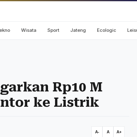
ekno
Wisata
Sport
Jateng
Ecologic
Leis
garkan Rp10 M
ntor ke Listrik
A-
A
A+