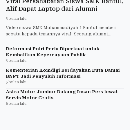
Viral Persahabatan Siswa SMK Bantul,
Alif Dapat Laptop dari Alumni
5 bulan lalu
Video siswa SMK Muhammadiyah 1 Bantul memberi
sepatu kepada temannya viral. Seorang alumni
kemudian memberikan laptop untuk mendukung
belajar Alif.
Reformasi Polri Perlu Diperkuat untuk
Kembalikan Kepercayaan Publik
5 bulan lalu
Kementerian Komdigi Berdayakan Duta Damai
BNPT Jadi Penyuluh Informasi
5 bulan lalu
Astra Motor Jombor Dukung Insan Pers lewat
Servis Motor Gratis
6 bulan lalu