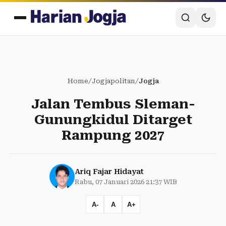
Home
/
Jogjapolitan
/
Jogja
Jalan Tembus Sleman-
Gunungkidul Ditarget
Rampung 2027
Ariq Fajar Hidayat
Rabu, 07 Januari 2026 21:37 WIB
A-
A
A+