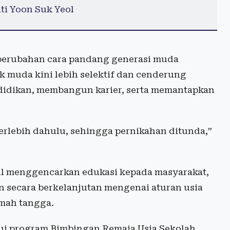
i Yoon Suk Yeol
i perubahan cara pandang generasi muda
 muda kini lebih selektif dan cenderung
idikan, membangun karier, serta memantapkan
erlebih dahulu, sehingga pernikahan ditunda,”
l menggencarkan edukasi kepada masyarakat,
an secara berkelanjutan mengenai aturan usia
mah tangga.
lui program Bimbingan Remaja Usia Sekolah