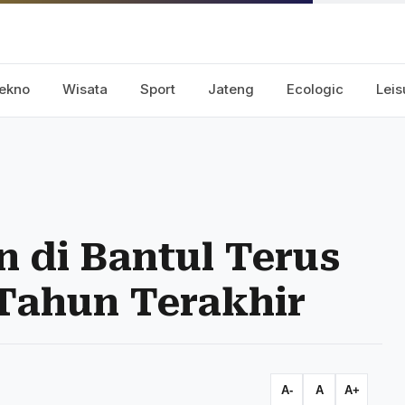
ekno
Wisata
Sport
Jateng
Ecologic
Leis
 di Bantul Terus
Tahun Terakhir
A-
A
A+