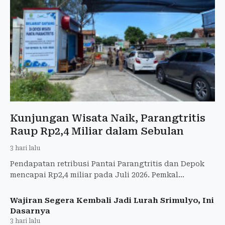
Kunjungan Wisata Naik, Parangtritis
Raup Rp2,4 Miliar dalam Sebulan
3 hari lalu
Pendapatan retribusi Pantai Parangtritis dan Depok
mencapai Rp2,4 miliar pada Juli 2026. Pemkal
Parangtritis mengevaluasi layanan dan optimistis
target PAD wisa
Wajiran Segera Kembali Jadi Lurah Srimulyo, Ini
Dasarnya
3 hari lalu