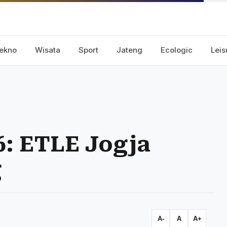
ekno
Wisata
Sport
Jateng
Ecologic
Leis
6: ETLE Jogja
g
A-
A
A+