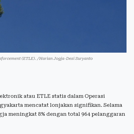
Enforcement (ETLE). /Harian Jogja-Desi Suryanto
ektronik atau ETLE statis dalam Operasi
gyakarta mencatat lonjakan signifikan. Selama
gja meningkat 8% dengan total 964 pelanggaran