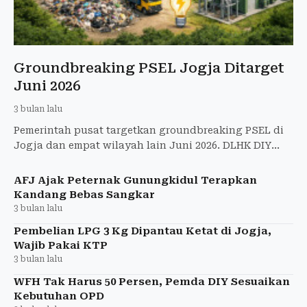
Groundbreaking PSEL Jogja Ditarget
Juni 2026
3 bulan lalu
Pemerintah pusat targetkan groundbreaking PSEL di
Jogja dan empat wilayah lain Juni 2026. DLHK DIY
tunggu pemenang lelang sambah jadi energi listrik
untuk atasi
AFJ Ajak Peternak Gunungkidul Terapkan
Kandang Bebas Sangkar
3 bulan lalu
Pembelian LPG 3 Kg Dipantau Ketat di Jogja,
Wajib Pakai KTP
3 bulan lalu
WFH Tak Harus 50 Persen, Pemda DIY Sesuaikan
Kebutuhan OPD