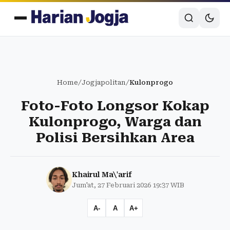
Home
/
Jogjapolitan
/
Kulonprogo
Foto-Foto Longsor Kokap
Kulonprogo, Warga dan
Polisi Bersihkan Area
Khairul Ma\'arif
Jum'at, 27 Februari 2026 19:37 WIB
A-
A
A+