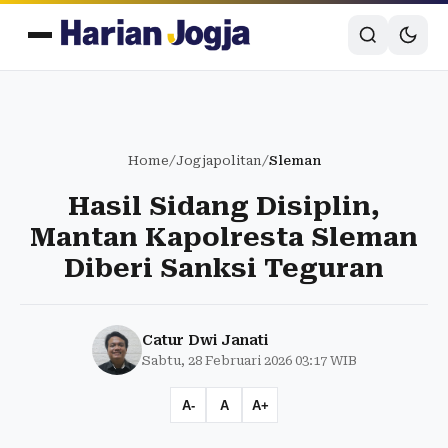
Home
/
Jogjapolitan
/
Sleman
Hasil Sidang Disiplin,
Mantan Kapolresta Sleman
Diberi Sanksi Teguran
Catur Dwi Janati
Sabtu, 28 Februari 2026 03:17 WIB
A-
A
A+