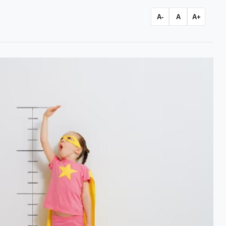
A-
A
A+