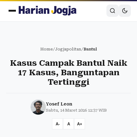
Home
/
Jogjapolitan
/
Bantul
Kasus Campak Bantul Naik
17 Kasus, Banguntapan
Tertinggi
Yosef Leon
Sabtu, 14 Maret 2026 12:37 WIB
A-
A
A+