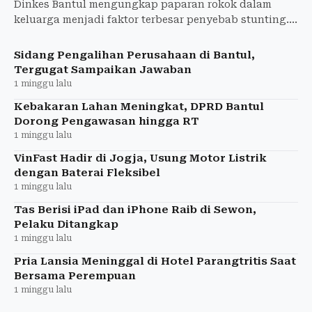
Dinkes Bantul mengungkap paparan rokok dalam
keluarga menjadi faktor terbesar penyebab stunting.
Angka stunting turun menjadi 8,3 persen, namun
tantangan masih
Sidang Pengalihan Perusahaan di Bantul,
Tergugat Sampaikan Jawaban
1 minggu lalu
Kebakaran Lahan Meningkat, DPRD Bantul
Dorong Pengawasan hingga RT
1 minggu lalu
VinFast Hadir di Jogja, Usung Motor Listrik
dengan Baterai Fleksibel
1 minggu lalu
Tas Berisi iPad dan iPhone Raib di Sewon,
Pelaku Ditangkap
1 minggu lalu
Pria Lansia Meninggal di Hotel Parangtritis Saat
Bersama Perempuan
1 minggu lalu