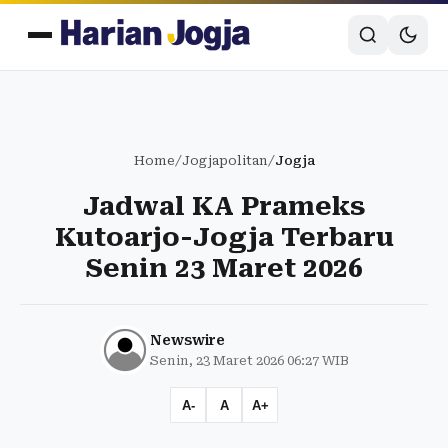
Home
/
Jogjapolitan
/
Jogja
Jadwal KA Prameks
Kutoarjo-Jogja Terbaru
Senin 23 Maret 2026
Newswire
Senin, 23 Maret 2026 06:27 WIB
A-
A
A+