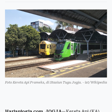
Foto Kereta Api Prameks, di Stasiun Tugu Jogja. - ist/Wikipedia
Harianjogja.com, JOGJA
—Kereta Api (KA)