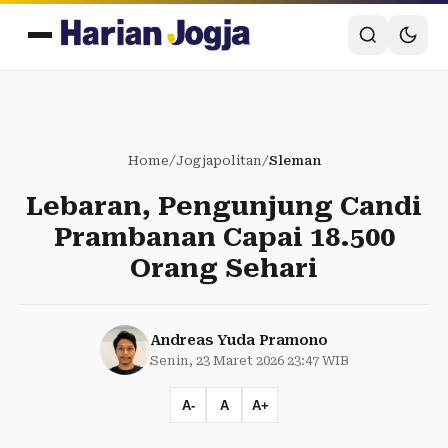
Home
/
Jogjapolitan
/
Sleman
Lebaran, Pengunjung Candi
Prambanan Capai 18.500
Orang Sehari
Andreas Yuda Pramono
Senin, 23 Maret 2026 23:47 WIB
A-
A
A+