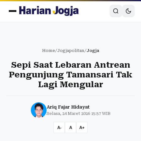
Home
/
Jogjapolitan
/
Jogja
Sepi Saat Lebaran Antrean
Pengunjung Tamansari Tak
Lagi Mengular
Ariq Fajar Hidayat
Selasa, 24 Maret 2026 15:57 WIB
A-
A
A+