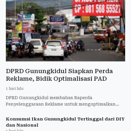
DPRD Gunungkidul Siapkan Perda
Reklame, Bidik Optimalisasi PAD
1 hari lalu
DPRD Gunungkidul membahas Raperda
Penyelenggaraan Reklame untuk mengoptimalkan
PAD, menata reklame, dan memperkuat kepastian
hukum.
Konsumsi Ikan Gunungkidul Tertinggal dari DIY
dan Nasional
1 hari lalu