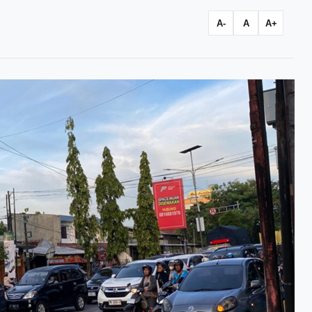
A-
A
A+