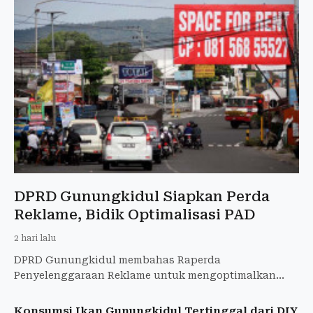
DPRD Gunungkidul Siapkan Perda
Reklame, Bidik Optimalisasi PAD
2 hari lalu
DPRD Gunungkidul membahas Raperda
Penyelenggaraan Reklame untuk mengoptimalkan
PAD, menata reklame, dan memperkuat kepastian
hukum.
Konsumsi Ikan Gunungkidul Tertinggal dari DIY