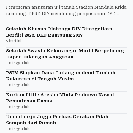
Pergeseran anggaran uji tanah Stadion Mandala Krida
rampung. DPRD DIY mendorong penyusunan DED
dianggarkan pada 2027 sebagai tahapan renovasi
stadion.
Sekolah Khusus Olahraga DIY Ditargetkan
Berdiri 2028, DED Rampung 2027
5 hari lalu
Sekolah Swasta Kekurangan Murid Berpeluang
Dapat Dukungan Anggaran
1 minggu lalu
PSIM Siapkan Dana Cadangan demi Tambah
Kekuatan di Tengah Musim
1 minggu lalu
Korban Little Aresha Minta Prabowo Kawal
Penuntasan Kasus
1 minggu lalu
Umbulharjo Jogja Perluas Gerakan Pilah
Sampah dari Rumah
1 minggu lalu