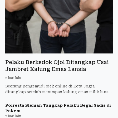
Pelaku Berkedok Ojol Ditangkap Usai
Jambret Kalung Emas Lansia
2 hari lalu
Seorang pengemudi ojek online di Kota Jogja
ditangkap setelah merampas kalung emas milik lansia
di Banyuraden, Gamping, Sleman. Pelaku mengaku
nekat.
Polresta Sleman Tangkap Pelaku Begal Sadis di
Pakem
2 hari lalu