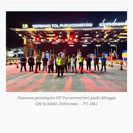
Suasana penutupan GT Purwomartani pada Minggu
(29/3/2026)./Istimewa -- PT JMJ