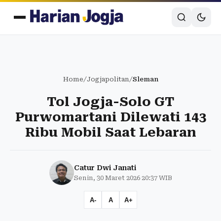
Home
/
Jogjapolitan
/
Sleman
Tol Jogja-Solo GT
Purwomartani Dilewati 143
Ribu Mobil Saat Lebaran
Catur Dwi Janati
Senin, 30 Maret 2026 20:37 WIB
A-
A
A+