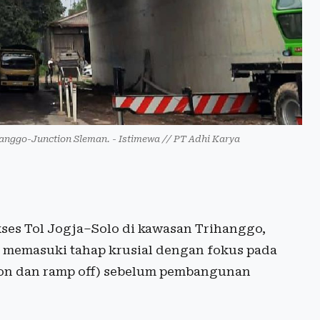
hanggo-Junction Sleman. - Istimewa // PT Adhi Karya
s Tol Jogja–Solo di kawasan Trihanggo,
k memasuki tahap krusial dengan fokus pada
p on dan ramp off) sebelum pembangunan