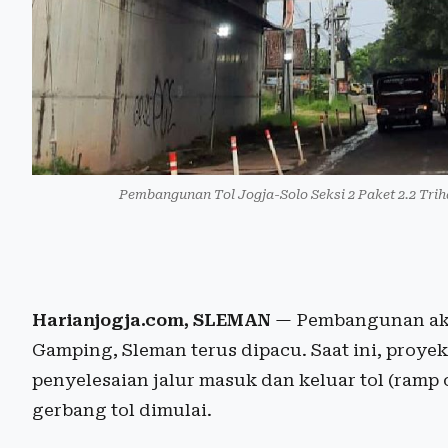
Pembangunan Tol Jogja-Solo Seksi 2 Paket 2.2 Tri
Harianjogja.com, SLEMAN
— Pembangunan akse
Gamping, Sleman terus dipacu. Saat ini, proye
penyelesaian jalur masuk dan keluar tol (ram
gerbang tol dimulai.