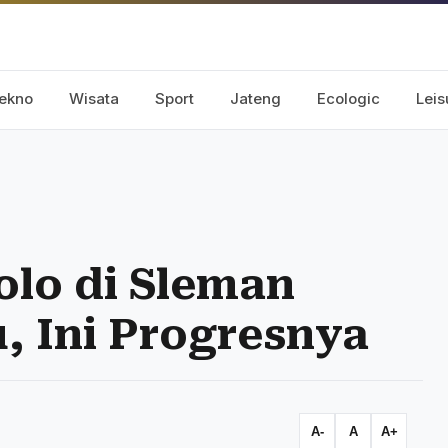
ekno
Wisata
Sport
Jateng
Ecologic
Leis
olo di Sleman
, Ini Progresnya
A-
A
A+